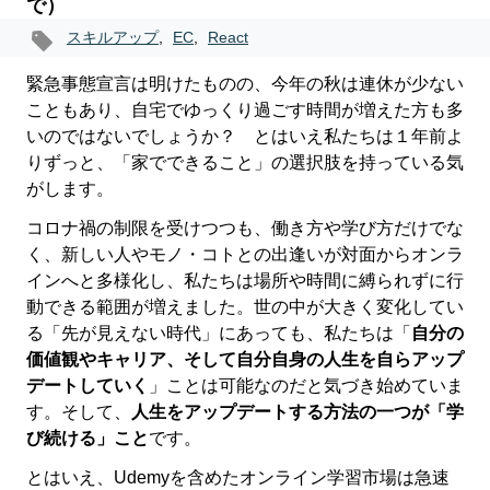
で）
スキルアップ
,
EC
,
React
緊急事態宣言は明けたものの、今年の秋は連休が少ない
こともあり、自宅でゆっくり過ごす時間が増えた方も多
いのではないでしょうか？ とはいえ私たちは１年前よ
りずっと、「家でできること」の選択肢を持っている気
がします。
コロナ禍の制限を受けつつも、働き方や学び方だけでな
く、新しい人やモノ・コトとの出逢いが対面からオンラ
インへと多様化し、私たちは場所や時間に縛られずに行
動できる範囲が増えました。世の中が大きく変化してい
る「先が見えない時代」にあっても、私たちは「
自分の
価値観やキャリア、そして自分自身の人生を自らアップ
デートしていく
」ことは可能なのだと気づき始めていま
す。そして、
人生をアップデートする方法の一つが「学
び続ける」こと
です。
とはいえ、Udemyを含めたオンライン学習市場は急速