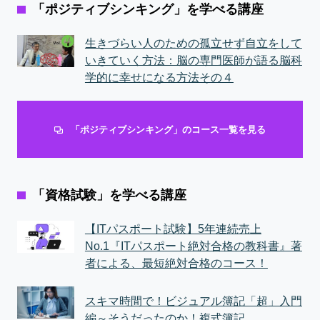
「ポジティブシンキング」を学べる講座
生きづらい人のための孤立せず自立をして
いきていく方法：脳の専門医師が語る脳科
学的に幸せになる方法その４
「ポジティブシンキング」のコース一覧を見る
「資格試験」を学べる講座
【ITパスポート試験】5年連続売上
No.1『ITパスポート絶対合格の教科書』著
者による、最短絶対合格のコース！
スキマ時間で！ビジュアル簿記「超」入門
編～そうだったのか！複式簿記