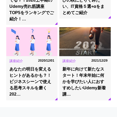
Udemy売れ筋講座
い、IT資格５選+αをま
TOP5をランキングでご
とめてご紹介
紹介！…
2020/12/01
2021/12/29
講座紹介
講座紹介
あなたの明日を変える
新年に向けて新たなス
ヒントがあるかも？！
タート！年末年始に何
ビジネスシーンで使え
かを学びたい人におす
る思考スキルを磨く
すめしたいUdemy新着
202…
講…