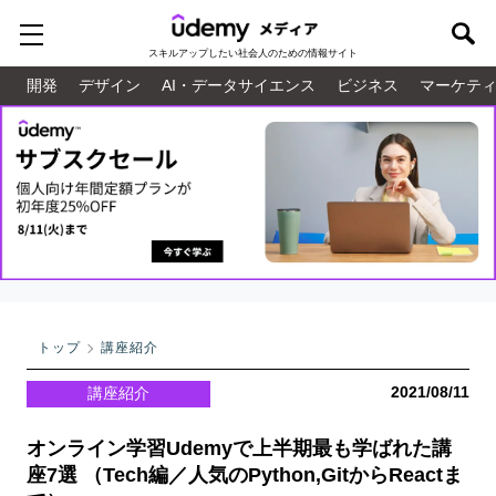
スキルアップしたい
社会人のための情報サイト
開発
デザイン
AI・データサイエンス
ビジネス
マーケテ
トップ
講座紹介
2021/08/11
講座紹介
オンライン学習Udemyで上半期最も学ばれた講
座7選 （Tech編／人気のPython,GitからReactま