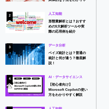
すく解説
人工知能
2
形態素解析とは？おすす
めの5大解析ツールや実
際の応用例を紹介
データ分析
3
ベイズ統計とは？普通の
統計と何が違う？徹底解
説！
AI・データサイエンス
4
【初心者向け】
Microsoft Copilotの使い
方をわかりやすく解説
人工知能