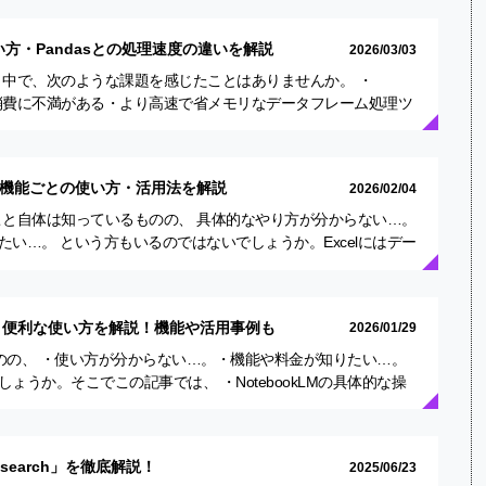
使い方・Pandasとの処理速度の違いを解説
2026/03/03
扱う中で、次のような課題を感じたことはありませんか。 ・
リ消費に不満がある・より高速で省メモリなデータフレーム処理ツ
目したい…
析の機能ごとの使い方・活用法を解説
2026/02/04
ること自体は知っているものの、 具体的なやり方が分からない…。
い…。 という方もいるのではないでしょうか。Excelにはデー
…
kLM」便利な使い方を解説！機能や活用事例も
2026/01/29
たいものの、 ・使い方が分からない…。・機能や料金が知りたい…。
ょうか。そこでこの記事では、 ・NotebookLMの具体的な操
kLM…
esearch」を徹底解説！
2025/06/23