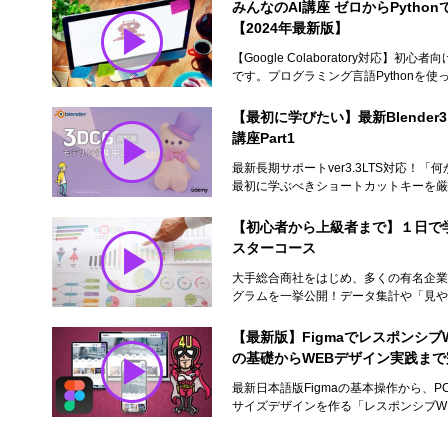
みんなのAI講座 ゼロからPyth
【2024年最新版】
【Google Colaboratory対応】
です。プログラミング言語Pythonを使っ
【最初に学びたい】最新Blender3
講座Part1
最新長期サポートver3.3LTS対応！
最初に学ぶべきショートカットキーを厳選
【初心者から上級者まで】１日で
スターコース
大手総合商社をはじめ、多くの有名企業で
グラムを一挙公開！データ集計や「見やす
【最新版】FigmaでレスポンシブW
の基礎からWEBデザイン実践ま
最新日本語版Figmaの基本操作から、
サイズデザインを作る「レスポンシブWE