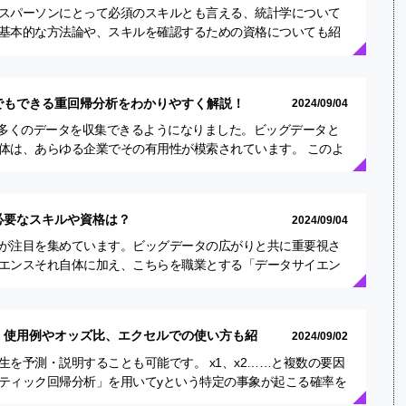
スパーソンにとって必須のスキルとも言える、統計学について
基本的な方法論や、スキルを確認するための資格についても紹
9月8日…
でもできる重回帰分析をわかりやすく解説！
2024/09/04
は多くのデータを収集できるようになりました。ビッグデータと
体は、あらゆる企業でその有用性が模索されています。 このよ
連性…
必要なスキルや資格は？
2024/09/04
が注目を集めています。ビッグデータの広がりと共に重要視さ
エンスそれ自体に加え、こちらを職業とする「データサイエン
います。…
】使用例やオッズ比、エクセルでの使い方も紹
2024/09/02
を予測・説明することも可能です。 x1、x2……と複数の要因
ティック回帰分析」を用いてyという特定の事象が起こる確率を
、…