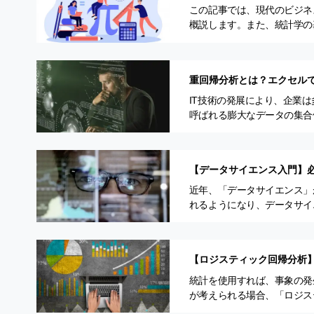
この記事では、現代のビジネ
概説します。また、統計学の
介します。 公開日：2021年
重回帰分析とは？エクセル
IT技術の発展により、企業
呼ばれる膨大なデータの集合
うに集まった、一見すると関
【データサイエンス入門】
近年、「データサイエンス」
れるようになり、データサイ
ティスト」の需要が高まって
【ロジスティック回帰分析
介！
統計を使用すれば、事象の発生
が考えられる場合、「ロジス
検討できます。 こちらでは