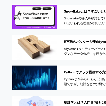
Snowflakeとは？すご
Snowflakeの導入を検
いといわれる理由が知りたい
は、 ・Snowflakeの特徴や機
R言語のパッケージ集tidy
介
tidyverse (タイディ
ダンなデータ分析」を行うた
化といった、データ分析にお
Pythonでグラフ描画する方
Pythonは昨今のAI（人
語ですが、統計などの分野でも頻
フ描画のための便利なライブ
統計学とは？入門者向けに