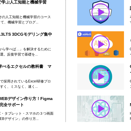
onで学ぶ人工知能と機械学習
初心者向けの人工知能と機械学習のコース
て、機械学習とプログ...
.3LTS 3DCGモデリング集中
「何から学べば…」を解決するために
。反復学習で基礎を...
学べるエクセルの教科書 マ
採用されているExcel研修プロ
く、ミスなく、速く...
EBデザイン作り方！Figma
で完全サポート
PC・タブレット・スマホの３つ画面
Bデザイン」の作り方...