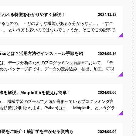
いといわれる特徴をわかりやすく解説！
2024/11/12
討しているものの、 ・どのような機能があるか分からない…。・すご
…。 という方も多いのではないでしょうか。そこでこの記事で
…
verseとは？活用方法やインストール手順を紹
2024/09/16
ーバース) は、データ分析のためのプログラミング言語Rにおいて、「モ
めのパッケージ群です。データの読み込み、抽出、加工、可視
ける基…
法を解説。Matplotlibを使えば簡単！
2024/09/06
工知能）、機械学習のブームで人気が高まっているプログラミング言
繁に利用されます。Pythonには、「Matplotlib」というグラ
ラリが…
概要をご紹介！統計学を生かせる資格も
2024/09/06