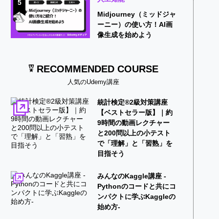
5
Midjourney（ミッドジャ
ーニー）の使い方！AI画
像生成を始めよう
RECOMMENDED COURSE
人気のUdemy講座
統計検定®2級対策講座
【ベストセラー版】｜約
9時間の動画レクチャー
と200問以上の小テスト
で「理解」と「習熟」を
目指そう
みんなのKaggle講座 -
Pythonのコードと共にコ
ンパクトに学ぶKaggleの
始め方-