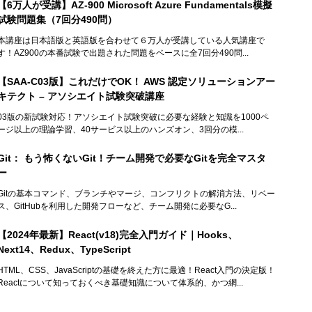
【6万人が受講】AZ-900 Microsoft Azure Fundamentals模擬
試験問題集（7回分490問）
本講座は日本語版と英語版を合わせて６万人が受講している人気講座で
す！AZ900の本番試験で出題された問題をベースに全7回分490問...
【SAA-C03版】これだけでOK！ AWS 認定ソリューションアー
キテクト – アソシエイト試験突破講座
03版の新試験対応！アソシエイト試験突破に必要な経験と知識を1000ペ
ージ以上の理論学習、40サービス以上のハンズオン、3回分の模...
Git： もう怖くないGit！チーム開発で必要なGitを完全マスタ
ー
Gitの基本コマンド、ブランチやマージ、コンフリクトの解消方法、リベー
ス、GitHubを利用した開発フローなど、チーム開発に必要なG...
【2024年最新】React(v18)完全入門ガイド｜Hooks、
Next14、Redux、TypeScript
HTML、CSS、JavaScriptの基礎を終えた方に最適！React入門の決定版！
Reactについて知っておくべき基礎知識について体系的、かつ網...