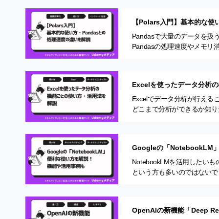
【Polars入門】基本的な
Pandasで大量のデータを
Pandasの処理速度やメモ
ールを探している そこで注
Excelを使ったデータ分
Excelでデータ分析が行え
どこまで分析ができるか知りた
タ分析機能と呼ばれるアドイ
Googleの「Noteboo
NotebookLMを活用し
という方も多いのではないでし
作方法や活用事例・Noteboo
OpenAIの新機能「Deep R