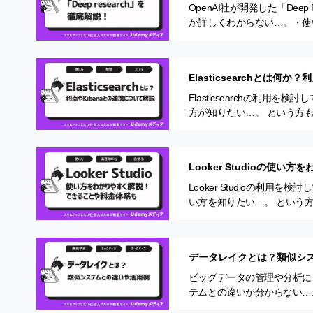
OpenAI社が開発した「Dee
か詳しくわからない…。・使
か。そこでこの記事では ・D
Elasticsearchとは何
Elasticsearchの利
方が知りたい…。 という方
Elasticsearchの機能や利点・E
Looker Studioの使
Looker Studioの利
い方を知りたい…。 という方
Studioの使い方や料金…
データレイクとは？類似シ
ビッグデータの管理や分析に
テムとの違いが分からない…
のではないでしょうか。そこ