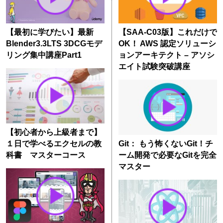
【最初に学びたい】最新
【SAA-C03版】これだけで
Blender3.3LTS 3DCGモデ
OK！ AWS 認定ソリューシ
リング集中講座Part1
ョンアーキテクト – アソシ
エイト試験突破講座
【初心者から上級者まで】
１日で学べるエクセルの教
Git： もう怖くないGit！チ
科書 マスターコース
ーム開発で必要なGitを完全
マスター