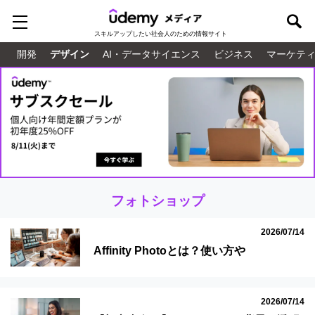
スキルアップしたい
社会人のための情報サイト
開発
デザイン
AI・データサイエンス
ビジネス
マーケテ
フォトショップ
2026/07/14
Affinity Photoとは？使い方や
Photoshopとの違い・メリットを解説
2026/07/14