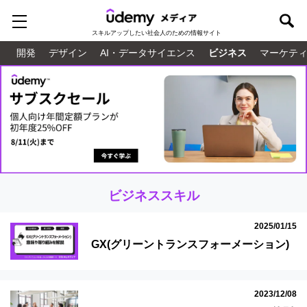
スキルアップしたい
社会人のための情報サイト
開発
デザイン
AI・データサイエンス
ビジネス
マーケテ
ビジネススキル
2025/01/15
GX(グリーントランスフォーメーション)
とは？意味や取り組みを解説
2023/12/08