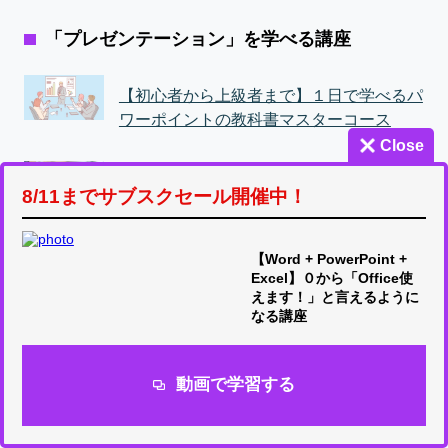
「プレゼンテーション」を学べる講座
【初心者から上級者まで】１日で学べるパ
ワーポイントの教科書マスターコース
Close
3分で一発OK！社内プレゼンの資料作成術
8/11までサブスクセール開催中！
【Word + PowerPoint +
Excel】０から「Office使
「プレゼンテーションスキル」のコース一覧を見る
えます！」と言えるように
なる講座
「ビジネス・コミュニケーション」について学
動画で学習する
べる講座