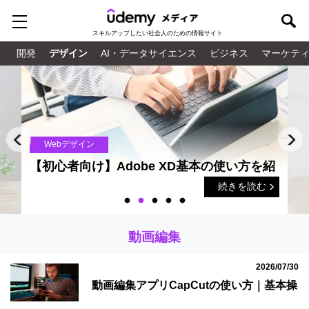
スキルアップしたい
社会人のための情報サイト
開発
デザイン
AI・データサイエンス
ビジネス
マーケテ
Webデザイン
【初心者向け】Adobe XD基本の使い方を紹
介！UI/UXデザインを簡単に
続きを読む
動画編集
2026/07/30
動画編集アプリCapCutの使い方｜基本操
作から応用まで詳しく解説