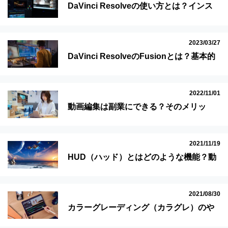
DaVinci Resolveの使い方とは？インス
トールから編集まで初心者にも分かりや
すく解説！
2023/03/27
DaVinci ResolveのFusionとは？基本的
な使い方を解説！
2022/11/01
動画編集は副業にできる？そのメリッ
ト・デメリットや方法について紹介！
2021/11/19
HUD（ハッド）とはどのような機能？動
画編集で使えるHUDのメリットや作成手
順を解説！
2021/08/30
カラーグレーディング（カラグレ）のや
り方を解説！カラコレとの違いや編集ソ
フト別のツールもご紹介