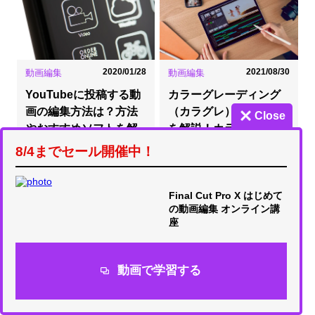
2020/01/28
2021/08/30
動画編集
動画編集
YouTubeに投稿する動
カラーグレーディング
画の編集方法は？方法
（カラグレ）のやり方
Close
やおすすめソフトを解
を解説！カラコレとの
説
違いや編集ソフト別
8/4までセール開催中！
の…
Final Cut Pro X はじめて
の動画編集 オンライン講
座
動画で学習する
2026/07/30
2022/11/01
動画編集
動画編集
動画編集アプリCapCut
動画編集は副業にでき
の使い方｜基本操作か
る？そのメリット・デ