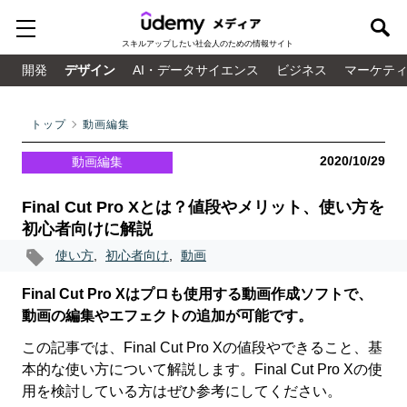
スキルアップしたい
社会人のための情報サイト
開発
デザイン
AI・データサイエンス
ビジネス
マーケテ
トップ
動画編集
2020/10/29
動画編集
Final Cut Pro Xとは？値段やメリット、使い方を
初心者向けに解説
使い方
,
初心者向け
,
動画
Final Cut Pro Xはプロも使用する動画作成ソフトで、
動画の編集やエフェクトの追加が可能です。
この記事では、Final Cut Pro Xの値段やできること、基
本的な使い方について解説します。Final Cut Pro Xの使
用を検討している方はぜひ参考にしてください。