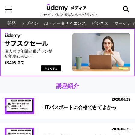
スキルアップしたい
社会人のための情報サイト
開発
デザイン
AI・データサイエンス
ビジネス
マーケテ
講座紹介
2026/06/29
「ITパスポートに合格できてよかっ
た！」で終わりになっていませんか？そ
の学び、実務に活かそう！
2026/06/25