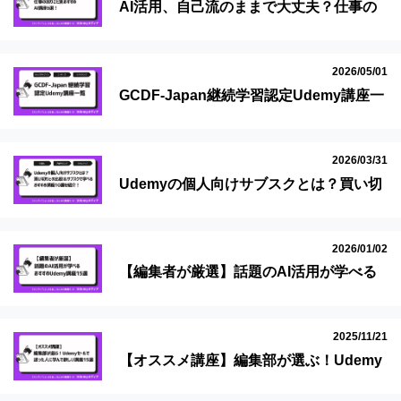
AI活用、自己流のままで大丈夫？仕事の
困りごと別おすすめAI講座6選
2026/05/01
GCDF-Japan継続学習認定Udemy講座一
覧
2026/03/31
Udemyの個人向けサブスクとは？買い切
りとの比較＆サブスクで学べるおすすめ
講座10選を紹介！
2026/01/02
【編集者が厳選】話題のAI活用が学べる
おすすめUdemy講座15選
2025/11/21
【オススメ講座】編集部が選ぶ！Udemy
セールで迷った人に学んで欲しい講座15
選