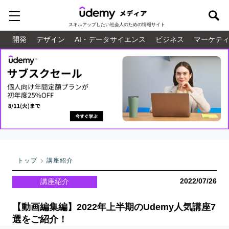
スキルアップしたい
社会人のための情報サイト
開発
デザイン
AI・データサイエンス
ビジネス
マーケテ
トップ
講座紹介
2022/07/26
講座紹介
【動画編集編】2022年上半期のUdemy人気講座7
選をご紹介！