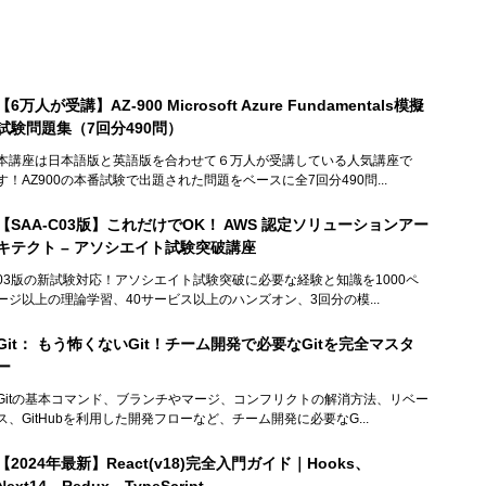
【6万人が受講】AZ-900 Microsoft Azure Fundamentals模擬
試験問題集（7回分490問）
本講座は日本語版と英語版を合わせて６万人が受講している人気講座で
す！AZ900の本番試験で出題された問題をベースに全7回分490問...
【SAA-C03版】これだけでOK！ AWS 認定ソリューションアー
キテクト – アソシエイト試験突破講座
03版の新試験対応！アソシエイト試験突破に必要な経験と知識を1000ペ
ージ以上の理論学習、40サービス以上のハンズオン、3回分の模...
Git： もう怖くないGit！チーム開発で必要なGitを完全マスタ
ー
Gitの基本コマンド、ブランチやマージ、コンフリクトの解消方法、リベー
ス、GitHubを利用した開発フローなど、チーム開発に必要なG...
【2024年最新】React(v18)完全入門ガイド｜Hooks、
Next14、Redux、TypeScript