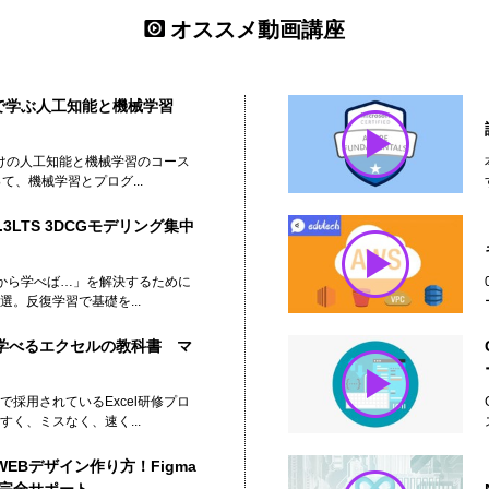
オススメ動画講座
onで学ぶ人工知能と機械学習
初心者向けの人工知能と機械学習のコース
て、機械学習とプログ...
.3LTS 3DCGモデリング集中
「何から学べば…」を解決するために
。反復学習で基礎を...
学べるエクセルの教科書 マ
採用されているExcel研修プロ
く、ミスなく、速く...
EBデザイン作り方！Figma
で完全サポート