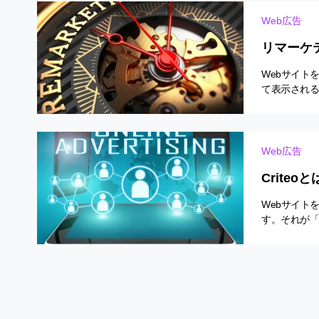
Web広告
リマーケ
改善！
Webサイト
て表示され
ーがWebで
Web広告
Crite
ローチ！
Webサイト
す。それが「C
とりに最適