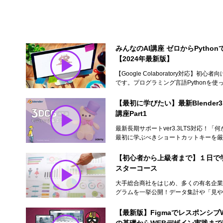
みんなのAI講座 ゼロからPyth
【2024年最新版】
【Google Colaboratory対応】
です。プログラミング言語Pythonを使っ
【最初に学びたい】最新Blender3
講座Part1
最新長期サポートver3.3LTS対応！
最初に学ぶべきショートカットキーを厳選
【初心者から上級者まで】１日で
スターコース
大手総合商社をはじめ、多くの有名企業で
グラムを一挙公開！データ集計や「見やす
【最新版】FigmaでレスポンシブW
の基礎からWEBデザイン実践ま