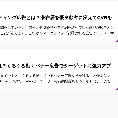
ティング広告とは？潜在層を優良顧客に変えてCVRを
を閲覧していると、自分が興味を持って詳細を調べていた商品が広告とし
ることがあります。これがリマーケティングと呼ばれる広告です。ユーザ
検索した情報をブラウザが記憶し、そのユ…
oとは？くるくる動くバナー広告でターゲットに強力アプ
を見ていると、くるくる動いているバナー広告を見かけることがありま
riteo」です。Criteoは、ユーザーの行動履歴などを分析して、一人ひ
化された広告を配信するリターゲティング広…