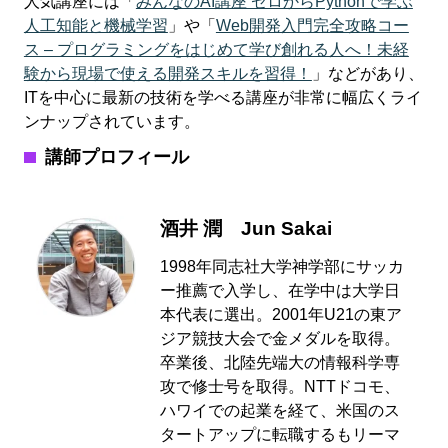
人気講座には「
みんなのAI講座 ゼロからPythonで学ぶ
人工知能と機械学習
」や「
Web開発入門完全攻略コー
ス – プログラミングをはじめて学び創れる人へ！未経
験から現場で使える開発スキルを習得！
」などがあり、
ITを中心に最新の技術を学べる講座が非常に幅広くライ
ンナップされています。
講師プロフィール
酒井 潤 Jun Sakai
1998年同志社大学神学部にサッカ
ー推薦で入学し、在学中は大学日
本代表に選出。2001年U21の東ア
ジア競技大会で金メダルを取得。
卒業後、北陸先端大の情報科学専
攻で修士号を取得。NTTドコモ、
ハワイでの起業を経て、米国のス
タートアップに転職するもリーマ