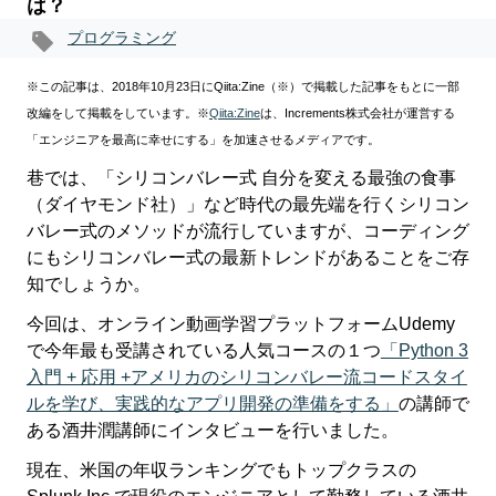
は？
プログラミング
※この記事は、2018年10月23日にQiita:Zine（※）で掲載した記事をもとに一部
改編をして掲載をしています。
※
Qiita:Zine
は、Increments株式会社が運営する
「エンジニアを最高に幸せにする」を加速させるメディアです。
巷では、「シリコンバレー式 自分を変える最強の食事
（ダイヤモンド社）」など時代の最先端を行くシリコン
バレー式のメソッドが流行していますが、コーディング
にもシリコンバレー式の最新トレンドがあることをご存
知でしょうか。
今回は、オンライン動画学習プラットフォームUdemy
で今年最も受講されている人気コースの１つ
「Python 3
入門 + 応用 +アメリカのシリコンバレー流コードスタイ
ルを学び、実践的なアプリ開発の準備をする」
の講師で
ある酒井潤講師にインタビューを行いました。
現在、米国の年収ランキングでもトップクラスの