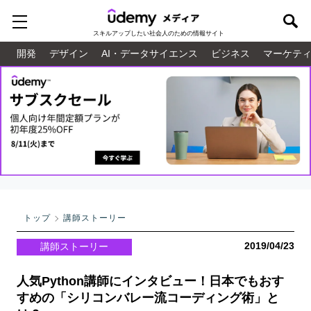
スキルアップしたい
社会人のための情報サイト
開発
デザイン
AI・データサイエンス
ビジネス
マーケテ
トップ
講師ストーリー
2019/04/23
講師ストーリー
人気Python講師にインタビュー！日本でもおす
すめの「シリコンバレー流コーディング術」と