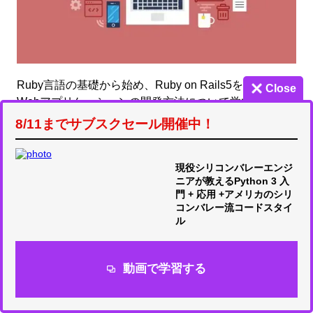
Ruby言語の基礎から始め、Ruby on Rails5を使用した
Close
Webアプリケーションの開発方法について学びます。
Railsの動作環境をDockerで構築する方法についても学
8/11までサブスクセール開催中！
びます。
⑤
【サイバーセキュリティ ハンズオン】ハッキング技
現役シリコンバレーエンジ
術入門（不正侵入編）
ニアが教えるPython 3 入
門 + 応用 +アメリカのシリ
コンバレー流コードスタイ
ル
動画で学習する