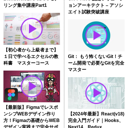
リング集中講座Part1
ョンアーキテクト – アソシ
エイト試験突破講座
【初心者から上級者まで】
１日で学べるエクセルの教
Git： もう怖くないGit！チ
科書 マスターコース
ーム開発で必要なGitを完全
マスター
【最新版】Figmaでレスポ
ンシブWEBデザイン作り
【2024年最新】React(v18)
方！Figmaの基礎からWEB
完全入門ガイド｜Hooks、
デザイン実践まで完全サポ
Next14、Redux、