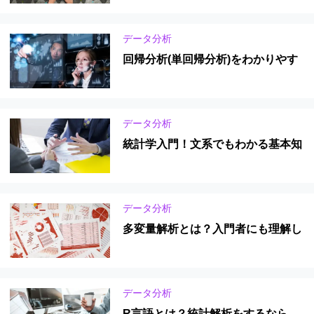
紹介！
データ分析
回帰分析(単回帰分析)をわかりやす
く徹底解説！
データ分析
統計学入門！文系でもわかる基本知
識とおすすめの勉強法
データ分析
多変量解析とは？入門者にも理解し
やすい手順や具体的な手法をわかり
やすく解説
データ分析
R言語とは？統計解析をするなら