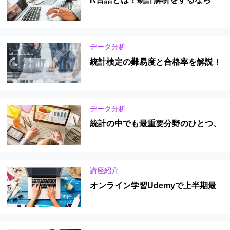
Pythonとどちらがおすすめ？
データ分析
統計検定の難易度と合格率を解説！
データサイエンティストに求められ
るスキルレベルは？
データ分析
統計の中でも最重要分野のひとつ、
t検定について徹底解説！
講座紹介
オンライン学習Udemyで上半期最
も学ばれた講座7選 （ビジネススキ
ル編／人気のエクセル,統計学から
ビジネス英語まで）