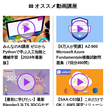
オススメ動画講座
みんなのAI講座 ゼロから
【6万人が受講】AZ-900
Pythonで学ぶ人工知能と
Microsoft Azure
機械学習 【2024年最新
Fundamentals模擬試験問
版】
題集（7回分490問）
【最初に学びたい】最新
【SAA-C03版】これだけで
Blender3.3LTS 3DCGモデ
OK！ AWS 認定ソリューシ