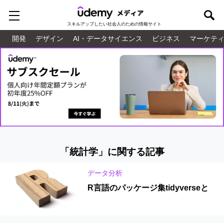
スキルアップしたい
社会人のための情報サイト
開発
デザイン
AI・データサイエンス
ビジネス
マーケテ
「統計学」に関する記事
データ分析
R言語のパッケージ集tidyverseと
は？活用方法やインストール手順を
紹介