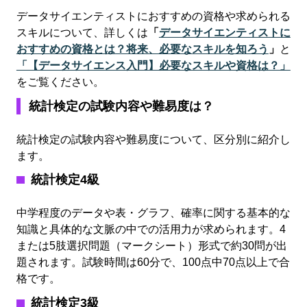
データサイエンティストにおすすめの資格や求められる
スキルについて、詳しくは
「
データサイエンティストに
おすすめの資格とは？将来、必要なスキルを知ろう
」
と
「【データサイエンス入門】必要なスキルや資格は？」
をご覧ください。
統計検定の試験内容や難易度は？
統計検定の試験内容や難易度について、区分別に紹介し
ます。
統計検定4級
中学程度のデータや表・グラフ、確率に関する基本的な
知識と具体的な文脈の中での活用力が
求められます。
4
または
5
肢選択問題（マークシート）形式で約
30
問が出
題されます。試験時間は
60
分で、
100
点中
70
点以上で合
格です。
統計検定3級