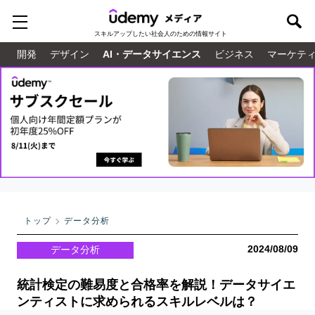
スキルアップしたい
社会人のための情報サイト
開発
デザイン
AI・データサイエンス
ビジネス
マーケテ
トップ
データ分析
2024/08/09
データ分析
統計検定の難易度と合格率を解説！データサイエ
ンティストに求められるスキルレベルは？