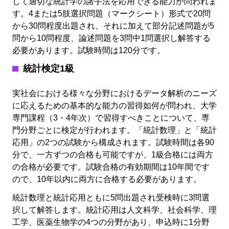
して適切な統計学の諸手法を応用できる能力が問われま
す。4または5肢選択問題（マークシート）形式で20問
から30問程度出題され、それに加えて部分記述問題が5
問から10問程度、論述問題を3問中1問選択し解答する
必要があります。試験時間は120分です。
統計検定1級
実社会における様々な分野におけるデータ解析のニーズ
に応えるための基本的な能力の習得如何が問われ、大学
専門課程（3・4年次）で習得すべきことについて、専
門分野ごとに検定が行われます。「統計数理」と「統計
応用」の2つの試験から構成されます。試験時間は各90
分で、一方ずつの合格も可能ですが、1級合格には両方
の合格が必要です。試験合格の有効期間は10年間です
ので、10年以内に両方に合格する必要があります。
統計数理と統計応用ともに5問出題され受検時に3問選
択して解答します。統計応用は人文科学、社会科学、理
工学、医薬生物学の4つの分野があり、申込時に1分野