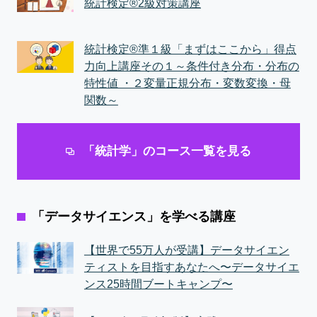
統計検定®2級対策講座
統計検定®準１級「まずはここから」得点
力向上講座その１～条件付き分布・分布の
特性値 ・２変量正規分布・変数変換・母
関数～
「統計学」のコース一覧を見る
「データサイエンス」を学べる講座
【世界で55万人が受講】データサイエン
ティストを目指すあなたへ〜データサイエ
ンス25時間ブートキャンプ〜