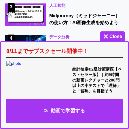
人工知能
3
Midjourney（ミッドジャーニー）
の使い方！AI画像生成を始めよう
Close
データ分析
4
ベイズ統計とは？普通の統計と何が
8/11までサブスクセール開催中！
違う？徹底解説！
AI・データサイエンス
5
統計検定®2級対策講座【ベ
ストセラー版】｜約9時間
【初心者向け】Microsoft Copilotの
の動画レクチャーと200問
使い方をわかりやすく解説
以上の小テストで「理解」
と「習熟」を目指そう
RECOMMENDED COURSE
動画で学習する
人気のUdemy講座
統計検定®2級対策講座【ベストセ