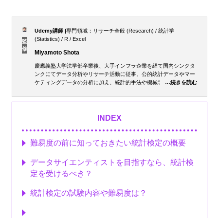
Udemy講師 |
専門領域：リサーチ全般 (Research) / 統計学
(Statistics) / R / Excel
監
修
Miyamoto Shota
慶應義塾大学法学部卒業後、大手インフラ企業を経て国内シンクタ
ンクにてデータ分析やリサーチ活動に従事。公的統計データやマー
ケティングデータの分析に加え、統計的手法や機械学習モデルを用
…続きを読む
いた需要予測、売れ行き要因分析等のリサーチ活動に従事。その
後、国内MBAを取得、現在は会社を設立しリサーチ活動や講師業を
行う。
INDEX
詳しいプロフィールはこちら
難易度の前に知っておきたい統計検定の概要
データサイエンティストを目指すなら、統計検
定を受けるべき？
統計検定の試験内容や難易度は？