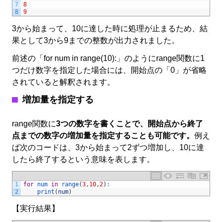
7
8
8
9
3から始まって、10に達した時に処理が止まるため、結
果として3から9までの整数が出力されました。
前述の「for num in range(10):」のようにrange関数に1
つだけ数字を指定した場合には、開始点の「0」が省略
されていると解釈されます。
増加量を指定する
range関数に
3つの数字を書くことで、開始点から終了
点までの数字の増加量を指定することも可能です。
例え
ば次のコードは、3から始まって2ずつ増加し、10に達
したら終了するという意味を表します。
1
for
num 
in
range
(
3
,
10
,
2
)
:
2
print
(
num
)
【実行結果】