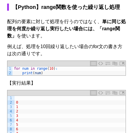
【Python】range関数を使った繰り返し処理
配列の要素に対して処理を行うのではなく、
単に同じ処
理を何度か繰り返し実行したい場合には、「range関
数」
を使います。
例えば、処理を10回繰り返したい場合のfor文の書き方
は次の通りです。
1
for
num 
in
range
(
10
)
:
2
print
(
num
)
【実行結果】
1
2
0
3
1
4
2
5
3
6
4
7
5
8
6