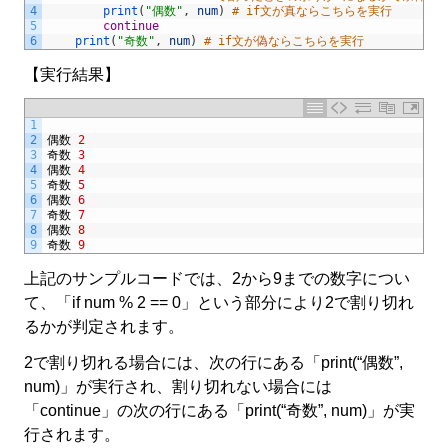
4
print
(
"偶数"
,
num
)
# if文が真ならこちらを実行 
5
continue
6
print
(
"奇数"
,
num
)
# if文が偽ならこちらを実行
【実行結果】
1
2
偶数
2
3
奇数
3
4
偶数
4
5
奇数
5
6
偶数
6
7
奇数
7
8
偶数
8
9
奇数
9
上記のサンプルコードでは、2から9までの数字につい
て、「if num % 2 == 0」という部分により2で割り切れ
るかが判定されます。
2で割り切れる場合には、次の行にある「print(“偶数”,
num)」が実行され、割り切れない場合には
「continue」の次の行にある「print(“奇数”, num)」が実
行されます。