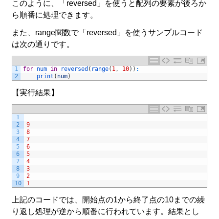
このように、「reversed」を使うと配列の要素が後ろか
ら順番に処理できます。
また、range関数で「reversed」を使うサンプルコード
は次の通りです。
1
for
num 
in
reversed
(
range
(
1
,
10
)
)
:
2
print
(
num
)
【実行結果】
1
2
9
3
8
4
7
5
6
6
5
7
4
8
3
9
2
10
1
上記のコードでは、開始点の1から終了点の10までの繰
り返し処理が逆から順番に行われています。結果とし