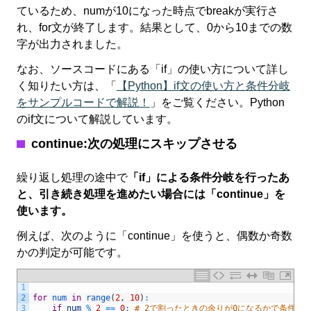
ているため、numが10になった時点でbreakが実行さ
れ、for文が終了します。結果として、0から10までの数
字が出力されました。
なお、ソースコードにある「if」の使い方について詳し
く知りたい方は、「
【Python】if文の使い方と条件分岐
をサンプルコードで解説！
」をご覧ください。Python
のif文について解説しています。
continue:次の処理にスキップさせる
繰り返し処理の途中で
「if」による条件分岐を行ったあ
と、引き続き処理を進めたい場合には「continue」を
使います。
例えば、次のように「continue」を使うと、偶数か奇数
かの判定が可能です。
1
2
for
num 
in
range
(
2
,
10
)
:
3
if
num
%
2
==
0
:
# 2で割ったときの余りが0になるかで条件分