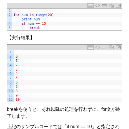
1
2
for
num 
in
range
(
20
)
:
3
print 
num
4
if
num
==
10
5
break
【実行結果】
1
2
0
3
1
4
2
5
3
6
4
7
5
8
6
9
7
10
8
11
9
12
10
breakを使うと、それ以降の処理を行わずに、for文が終
了します。
上記のサンプルコードでは「if num == 10」と指定され