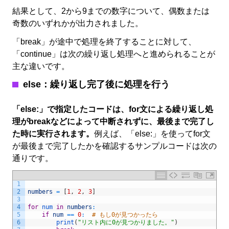
結果として、2から9までの数字について、偶数または
奇数のいずれかが出力されました。
「break」が途中で処理を終了することに対して、
「continue」は次の繰り返し処理へと進められることが
主な違いです。
else：繰り返し完了後に処理を行う
「else:」で指定したコードは、for文による繰り返し処
理がbreakなどによって中断されずに、最後まで完了し
た時に実行されます。
例えば、「else:」を使ってfor文
が最後まで完了したかを確認するサンプルコードは次の
通りです。
1
2
numbers
=
[
1
,
2
,
3
]
3
4
for
num 
in
numbers
:
5
if
num
==
0
:
# もし0が見つかったら
6
print
(
"リスト内に0が見つかりました。"
)