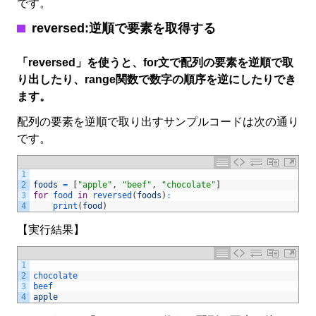
です。
reversed:逆順で要素を取得する
「reversed」を使うと、for文で配列の要素を逆順で取
り出したり、range関数で数字の順序を逆にしたりでき
ます。
配列の要素を逆順で取り出すサンプルコードは次の通り
です。
1
2
foods
=
[
"apple"
,
"beef"
,
"chocolate"
]
3
for
food 
in
reversed
(
foods
)
:
4
print
(
food
)
【実行結果】
1
2
chocolate
3
beef
4
apple