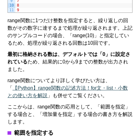
9
7
10
8
11
9
range関数に1つだけ整数を指定すると、繰り返しの回
数がその数字に達するまで処理が繰り返されます。上記
のサンプルコードの場合、「range(10)」と指定してい
るため、処理が繰り返される回数は10回です。
最初に格納される数は、デフォルトでは「0」に設定さ
れている
ため、結果的に0から9までの整数が出力され
ました。
range関数についてより詳しく学びたい方は、
「
【Python】range関数の記述方法！for文・list・小数
との使い方を解説
」も併せてご覧ください。
ここからは、range関数の応用として、「範囲を指定」
する場合と、「増加量を指定」する場合の書き方を解説
します。
範囲を指定する