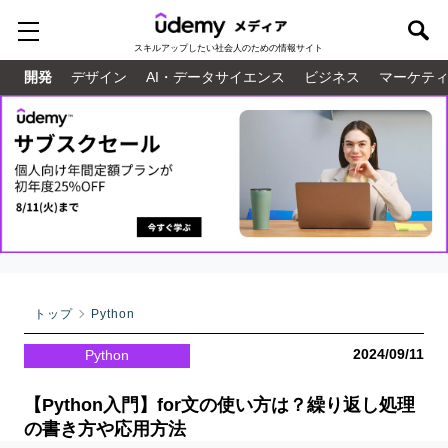
スキルアップしたい
社会人のための情報サイト
開発
デザイン
AI・データサイエンス
ビジネス
マーケテ
トップ
Python
2024/09/11
Python
【Python入門】for文の使い方は？繰り返し処理
の書き方や応用方法