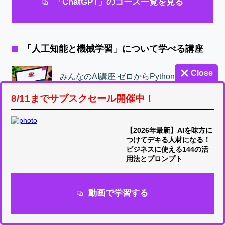
「ChatGPT」のコース一覧を見る
「人工知能と機械学習」について学べる講座
Close
みんなのAI講座 ゼロからPythonで学ぶ人
工知能と機械学習 【2023年最新版】
8/11までサブスクセール開催中！
【世界で91万人が受講】基礎から理解
し、Pythonで実装！機械学習26のアルゴ
【2026年最新】AIを味方に
リズムを理論と実践を通じてマスターしよ
つけてデキる人材になる！
ビジネスに使える144の活
う
用法とプロンプト
「機械学習」のコース一覧を見る
動画で学習する