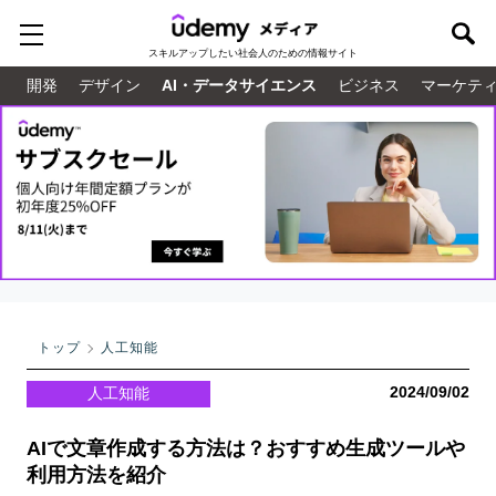
スキルアップしたい
社会人のための情報サイト
開発
デザイン
AI・データサイエンス
ビジネス
マーケテ
トップ
人工知能
2024/09/02
人工知能
AIで文章作成する方法は？おすすめ生成ツールや
利用方法を紹介