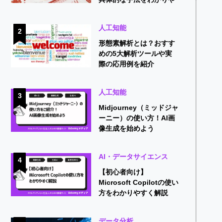
すく解説
人工知能
2
形態素解析とは？おすす
めの5大解析ツールや実
際の応用例を紹介
人工知能
3
Midjourney（ミッドジャ
ーニー）の使い方！AI画
像生成を始めよう
AI・データサイエンス
4
【初心者向け】
Microsoft Copilotの使い
方をわかりやすく解説
データ分析