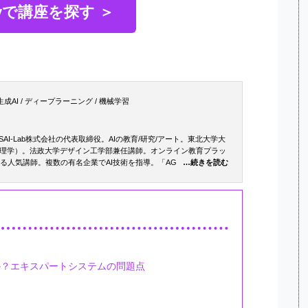
myで講座を探す ＞
生成AI / ディープラーニング / 機械学習
AI-Lab株式会社の代表取締役。AIの教育/研究/アート。東北大学大
理学）。法政大学デザイン工学部兼任講師。オンライン教育プラッ
える人気講師。複数の有名企業でAI技術を指導。「AGI福岡」「自由
…続きを読む
、「はじめてのディープラーニング」「はじめてのディープラーニング2」
動かして学ぶ！あたらしい数学の教科書」「あたらしい脳科学と人工知
ryで学ぶ! あたらしい人工知能技術の教科書」「PyTorchで作る！深層学習
実践入門」「生成AIプロンプトエンジニアリング入門」（翔泳社）。共
受けたいiPhoneアプリ開発の授業」（技術評論社）。
か？エキスパートシステムの問題点