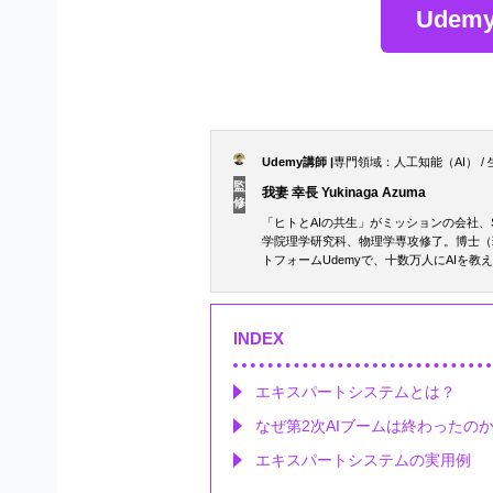
Ude
Udemy講師 |
専門領域：人工知能（AI） / 
監
我妻 幸長 Yukinaga Azuma
修
「ヒトとAIの共生」がミッションの会社、S
学院理学研究科、物理学専攻修了。博士（
トフォームUdemyで、十数万人にAIを教
研究室 AIRS-Lab」を主宰。著書に
（SBクリエイティブ）、「Pythonで
能の教科書」「Google Colaborato
モデル・AI アプリ開発入門」「BERT
INDEX
著に「No.1スクール講師陣による 世界一
詳しいプロフィールはこちら
エキスパートシステムとは？
なぜ第2次AIブームは終わったの
エキスパートシステムの実用例