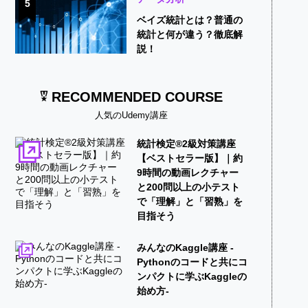
5
ベイズ統計とは？普通の
統計と何が違う？徹底解
説！
RECOMMENDED COURSE
人気のUdemy講座
統計検定®2級対策講座
【ベストセラー版】｜約
9時間の動画レクチャー
と200問以上の小テスト
で「理解」と「習熟」を
目指そう
みんなのKaggle講座 -
Pythonのコードと共にコ
ンパクトに学ぶKaggleの
始め方-