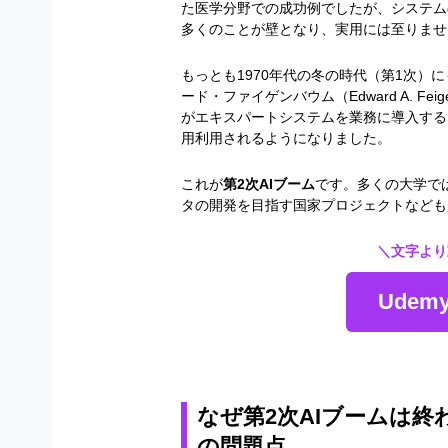
た医学分野での成功例でしたが、システム
多くのことが壁となり、実用には至りませ
もっとも
1970
年代の冬の時代（第
1
次）に
ード・ファイゲンバウム（
Edward A. Fei
がエキスパートシステムを業務に導入する
用利用されるようになりました。
これが
第2次AIブーム
です。多くの大学で
タの開発を目指す国家プロジェクトなども
＼文字より
Ude
なぜ第2次AIブームは
の問題点