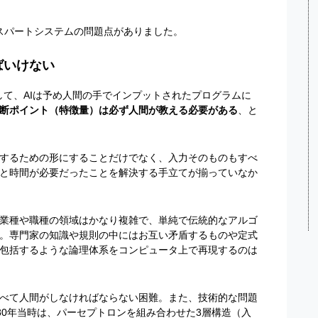
キスパートシステムの問題点がありました。
ばいけない
して、
AI
は予め人間の手でインプットされたプログラムに
断ポイント（特徴量）は必ず人間が教える必要がある
、と
するための形にすることだけでなく、入力そのものもすべ
と時間が必要だったことを解決する手立てが揃っていなか
業種や職種の領域はかなり複雑で、単純で伝統的なアルゴ
。専門家の知識や規則の中にはお互い矛盾するものや定式
包括するような論理体系をコンピュータ上で再現するのは
べて人間がしなければならない困難。また、技術的な問題
80
年当時は、パーセプトロンを組み合わせた
3
層構造（入