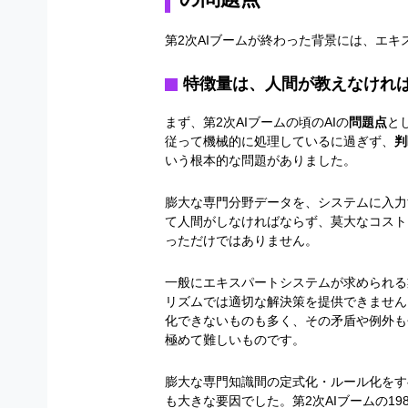
第2次AIブームが終わった背景には、エ
特徴量は、人間が教えなけれ
まず、第
2
次
AI
ブームの頃の
AI
の
問題点
と
従って機械的に処理しているに過ぎず、
判
いう根本的な問題がありました。
膨大な専門分野データを、システムに入力
て人間がしなければならず、莫大なコスト
っただけではありません。
一般にエキスパートシステムが求められる
リズムでは適切な解決策を提供できません
化できないものも多く、その矛盾や例外も
極めて難しいものです。
膨大な専門知識間の定式化・ルール化をす
も大きな要因でした。第
2
次
AI
ブームの
19