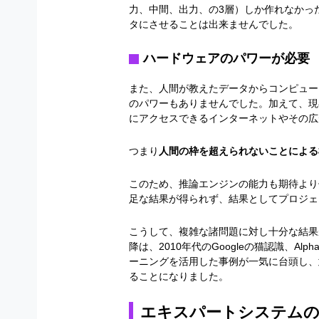
力、中間、出力、の
3
層）しか作れなかっ
タにさせることは出来ませんでした。
ハードウェアのパワーが必要
また、人間が教えたデータからコンピュー
のパワーもありませんでした。加えて、現
にアクセスできるインターネットやその広
つまり
人間の枠を超えられないことによる
このため、推論エンジンの能力も期待より
足な結果が得られず、結果としてプロジェ
こうして、複雑な諸問題に対し十分な結果
降は、
2010
年代の
Google
の猫認識、
Alph
ーニングを活用した事例が一気に台頭し、
ることになりました。
エキスパートシステムの