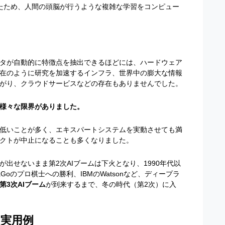
たため、人間の頭脳が行うような複雑な学習をコンピュー
タが自動的に特徴点を抽出できるほどには、ハードウェア
在のように研究を加速するインフラ、世界中の膨大な情報
がり、クラウドサービスなどの存在もありませんでした。
様々な限界がありました。
低いことが多く、エキスパートシステムを実動させても満
クトが中止になることも多くなりました。
が出せないまま第
2
次
AI
ブームは下火となり、
1990
年代以
aGo
のプロ棋士への勝利、
IBM
の
Watson
など、ディープラ
第3次AIブーム
が到来するまで、冬の時代（第
2
次）に入
実用例