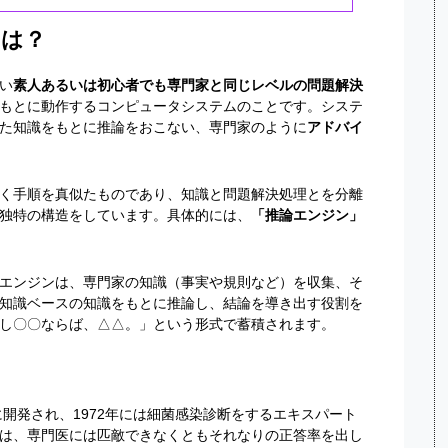
とは？
い
素人あるいは初心者でも専門家と同じレベルの問題解決
もとに動作するコンピュータシステムのことです。システ
た知識をもとに推論をおこない、専門家のように
アドバイ
く手順を真似たものであり、知識と問題解決処理とを分離
独特の構造をしています。具体的には、
「推論エンジン」
エンジンは、専門家の知識（事実や規則など）を収集、そ
知識ベースの知識をもとに推論し、結論を導き出す役割を
し〇〇ならば、△△。」という形式で蓄積されます。
に開発され、
1972
年には細菌感染診断をするエキスパート
は、専門医には匹敵できなくともそれなりの正答率を出し