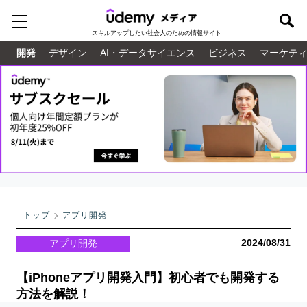
スキルアップしたい
社会人のための情報サイト
開発
デザイン
AI・データサイエンス
ビジネス
マーケテ
トップ
アプリ開発
2024/08/31
アプリ開発
【iPhoneアプリ開発入門】初心者でも開発する
方法を解説！