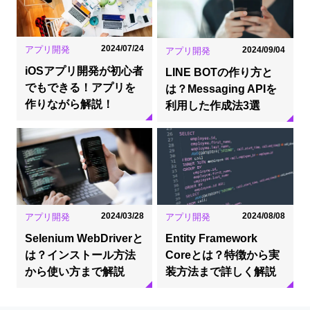
2024/07/24
アプリ開発
2024/09/04
アプリ開発
iOSアプリ開発が初心者
LINE BOTの作り方と
でもできる！アプリを
は？Messaging APIを
作りながら解説！
利用した作成法3選
2024/03/28
2024/08/08
アプリ開発
アプリ開発
Selenium WebDriverと
Entity Framework
は？インストール方法
Coreとは？特徴から実
から使い方まで解説
装方法まで詳しく解説