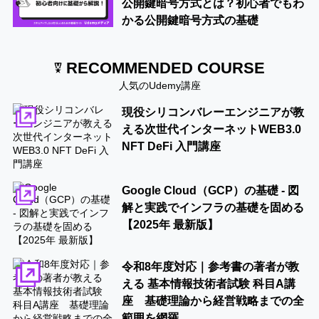
公開鍵暗号方式とは？初心者でもわ
かる公開鍵暗号方式の基礎
RECOMMENDED COURSE
人気のUdemy講座
現役シリコンバレーエンジニアが教
える次世代インターネットWEB3.0
NFT DeFi 入門講座
Google Cloud（GCP）の基礎 - 図
解と実践でインフラの基礎を固める
【2025年 最新版】
令和8年度対応｜参考書の著者が教
える 基本情報技術者試験 科目A講
座 基礎理論から経営戦略までの全
範囲を網羅