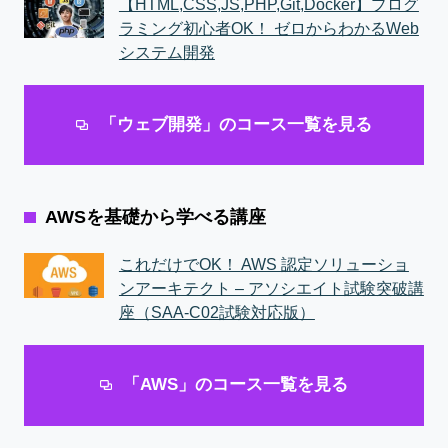
【HTML,CSS,JS,PHP,Git,Docker】プログ
ラミング初心者OK！ ゼロからわかるWeb
システム開発
「ウェブ開発」のコース一覧を見る
AWSを基礎から学べる講座
これだけでOK！ AWS 認定ソリューショ
ンアーキテクト – アソシエイト試験突破講
座（SAA-C02試験対応版）
「AWS」のコース一覧を見る