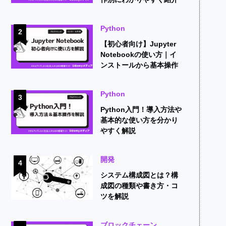
Python
2
【初心者向け】Jupyter
Notebookの使い方｜イ
ンストールから基本操作
までを解説
Python
3
Python入門！導入方法や
基本的な使い方を分かり
やすく解説
開発
4
システム構成図とは？構
成図の種類や書き方・コ
ツを解説
ブロックチェーン