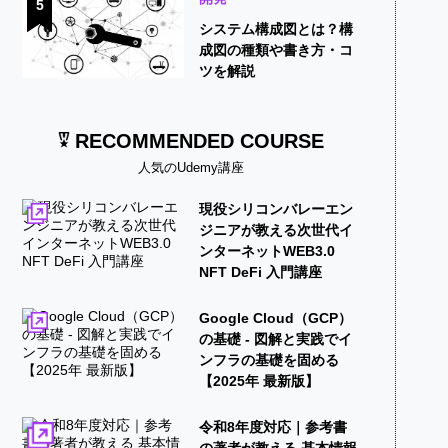
5
システム構成図とは？構
成図の種類や書き方・コ
ツを解説
RECOMMENDED COURSE
人気のUdemy講座
現役シリコンバレーエン
ジニアが教える次世代イ
ンターネットWEB3.0
NFT DeFi 入門講座
Google Cloud（GCP）
の基礎 - 図解と実践でイ
ンフラの基礎を固める
【2025年 最新版】
令和8年度対応｜参考書
の著者が教える 基本情報