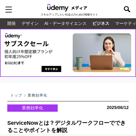
スキルアップしたい
社会人のための情報サイト
開発
デザイン
AI・データサイエンス
ビジネス
マーケテ
トップ
業務効率化
2025/06/12
業務効率化
ServiceNowとは？デジタルワークフローででき
ることやポイントを解説