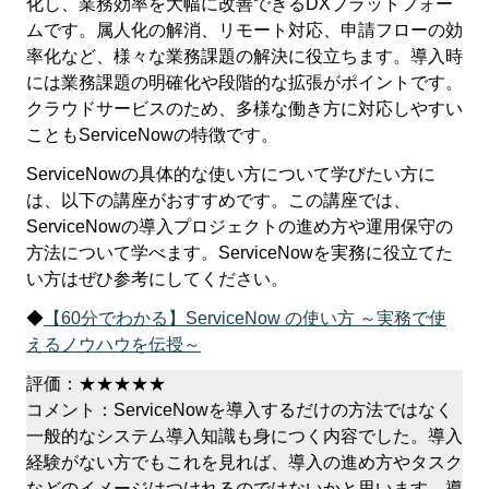
化し、業務効率を大幅に改善できるDXプラットフォー
ムです。属人化の解消、リモート対応、申請フローの効
率化など、様々な業務課題の解決に役立ちます。導入時
には業務課題の明確化や段階的な拡張がポイントです。
クラウドサービスのため、多様な働き方に対応しやすい
こともServiceNowの特徴です。
ServiceNowの具体的な使い方について学びたい方に
は、以下の講座がおすすめです。この講座では、
ServiceNowの導入プロジェクトの進め方や運用保守の
方法について学べます。ServiceNowを実務に役立てた
い方はぜひ参考にしてください。
◆
【60分でわかる】ServiceNow の使い方 ～実務で使
えるノウハウを伝授～
評価：★★★★★
コメント：ServiceNowを導入するだけの方法ではなく
一般的なシステム導入知識も身につく内容でした。導入
経験がない方でもこれを見れば、導入の進め方やタスク
などのイメージはつけれるのではないかと思います。導