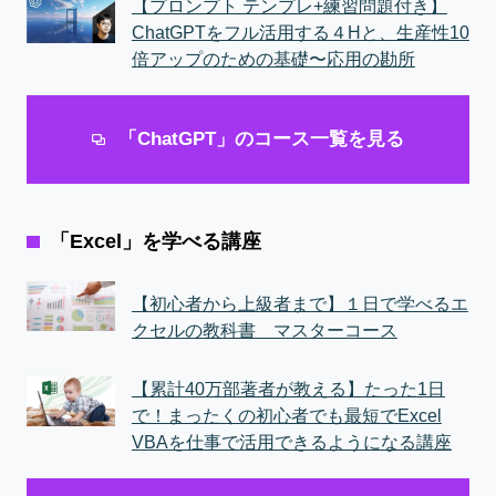
【プロンプト テンプレ+練習問題付き】
ChatGPTをフル活用する４Hと、生産性10
倍アップのための基礎〜応用の勘所
「ChatGPT」のコース一覧を見る
「Excel」を学べる講座
【初心者から上級者まで】１日で学べるエ
クセルの教科書 マスターコース
【累計40万部著者が教える】たった1日
で！まったくの初心者でも最短でExcel
VBAを仕事で活用できるようになる講座