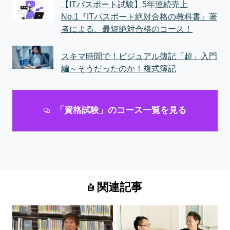
【ITパスポート試験】5年連続売上
No.1『ITパスポート絶対合格の教科書』著
者による、最短絶対合格のコース！
スキマ時間で！ビジュアル簿記「超」入門
編～そうだったのか！複式簿記
「資格試験」のコース一覧を見る
関連記事