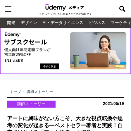
スキルアップしたい
社会人のための情報サイト
開発
デザイン
AI・データサイエンス
ビジネス
マーケテ
トップ
講師ストーリー
2021/05/19
講師ストーリー
アートに興味がない方こそ、大きな視点転換や思
考の変化が起きる―ベストセラー著者と実践！自