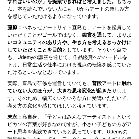
すればいいのか」を提案できればと考えました。
もちろ
ん、本を読んでいない人にも、0からアートの楽しみ方
を感じていただけるようになっています。
藤原：
ベネッセアートサイト直島も、アートを鑑賞して
いただくことがゴールではなく、
鑑賞を通して、よりよ
いコミュニティのあり方や、生き方を考えるきっかけに
していただくことを目的
としています。そういう点で
も、Udemyの講座を通じて、作品鑑賞へのハードルを
下げ、日常生活や仕事における視点の転換を感じていた
だけるといいなと思っています。
実際、直島で研修を運営していても、
普段アートに触れ
ていない人のほうが、大きな思考変化が起きたり
しま
す。そのため、幅広くいろいろな方に受講いただいて、
考え方の変化を感じてほしいと考えています。
末永：
私自身、「子どもはみんなアーティスト」という
ピカソの言葉が好きなのですが、小さい子どもの方がア
ート思考を実践できていると思っています。Udemyの
講座制作にあたっても、ワークショップにさまざまな年