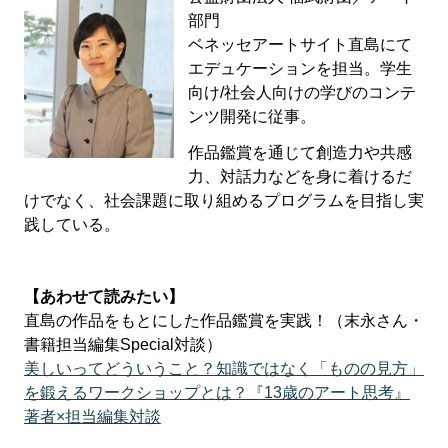
部門
ベネッセアートサイト直島にて
エデュケーションを担当。学生
向け/社会人向けの学びのコンテ
ンツ開発に従事。
作品鑑賞を通じて創造力や共感
力、対話力などを身に着けるだ
けでなく、社会課題に取り組めるプログラムを目指し実
践している。
【あわせて読みたい】
直島の作品をもとにした作品鑑賞を実践！（末永さん・
書籍担当編集Special対談）
美しいってどういうこと？知識ではなく「ものの見方」
を鍛えるワークショップとは？『13歳のアート思考』
著者×担当編集対談