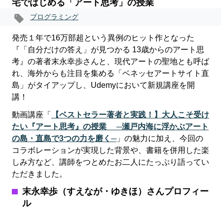
宅ではじめる「アート思考」の授業
プログラミング
発売１年で16万部超という異例のヒット作となった
『「自分だけの答え」が見つかる 13歳からのアート思
考』の著者末永幸歩さんと、現代アートの聖地とも呼ば
れ、海外からも注目を集める「ベネッセアートサイト直
島」がタイアップし、Udemyにおいて新規講座を開
講！
動画講座「
【ベストセラー著者と実践！】大人こそ受け
たい『アート思考』の授業 ─瀬戸内海に浮かぶアート
の島・直島で3つの力を磨く─
」の魅力に加え、今回の
コラボレーションが実現した背景や、書籍を併用した楽
しみ方など、講師をつとめたお二人にたっぷり語ってい
ただきました。
末永幸歩（すえなが・ゆきほ）さんプロフィー
ル