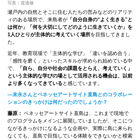
写真：渡邉修
瀬戸内の自然とそこに住む人たちの営みなどのリアリテ
ィのある場所で、来島者が
「自分自身の“よく生きる”と
は何か」「何を大切にしてどのように生きていくか」を
1人ひとりが主体的に考えていく場所
を目指してきまし
た。
近年、教育現場で「主体的な学び」「違いを認め合う」
「感性を磨く」といったスキルが求められ始めている中
で、
「自ら、自分や社会の課題をとらえ、考えていく」
という主体的な学びの場として活用される機会は、以前
より多くなってきている
と感じています。
―末永さんとベネッセアートサイト直島とのコラボレー
ションのきっかけは何だったのでしょうか？
藤原：
ベネッセアートサイト直島は、これまで現地で
のプログラムをメインに展開していましたが、そこにつ
ながるきっかけになるような企画や、実際に島に来られ
なくても、直島で目指している体験をできないかと模索