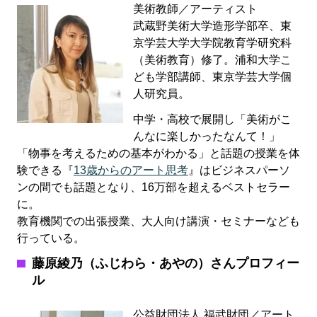
美術教師／アーティスト
武蔵野美術大学造形学部卒、東
京学芸大学大学院教育学研究科
（美術教育）修了。浦和大学こ
ども学部講師、東京学芸大学個
人研究員。
中学・高校で展開し「美術がこ
んなに楽しかったなんて！」
「物事を考えるための基本がわかる」と話題の授業を体
験できる『
13歳からのアート思考
』はビジネスパーソ
ンの間でも話題となり、16万部を超えるベストセラー
に。
教育機関での出張授業、大人向け講演・セミナーなども
行っている。
藤原綾乃（ふじわら・あやの）さんプロフィー
ル
公益財団法人 福武財団／アート