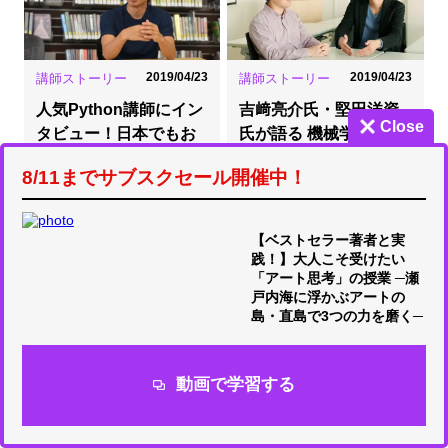
2019/04/23
2019/04/23
講師ストーリー
講師ストーリー
人気Python講師にイン
吉﨑亮介氏・堅田洋資
Close
タビュー！日本でもお
氏が語る 機械学習とデ
すすめの「シリコンバ
ータサイエンスの最適
8/11までサブスクセール開催中！
レー流コーディング
な学習法
術…
【ベストセラー著者と実
践！】大人こそ受けたい
「アート思考」の授業 ─瀬
戸内海に浮かぶアートの
島・直島で3つの力を磨く─
2020/02/03
2020/10/21
講師ストーリー
講師ストーリー
動画で学習する
オンライン講師の“アツ
LPI公認「LPI資格取得
イ”祭典「Udemy
コース」がUdemyに登
Live」開催！参加講師
場！講師が語る対策コ