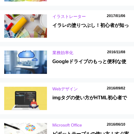
2017/01/06
イラストレーター
イラレの塗りつぶし！初心者が知っ
ておくべき４つのテクニック
2016/11/08
業務効率化
Googleドライブのもっと便利な使
い方。簡単に共有できてセキュリテ
ィもバッチリ！
2016/09/02
Webデザイン
imgタグの使い方がHTML初心者で
もわかる！3つのよくある疑問も解
消しよう！
2016/06/10
Microsoft Office
ピボットテーブルの使い方！すぐ実