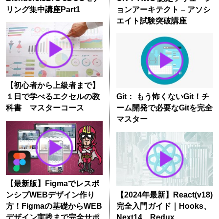
リング集中講座Part1
ョンアーキテクト – アソシ
エイト試験突破講座
【初心者から上級者まで】
１日で学べるエクセルの教
Git： もう怖くないGit！チ
科書 マスターコース
ーム開発で必要なGitを完全
マスター
【最新版】Figmaでレスポ
ンシブWEBデザイン作り
【2024年最新】React(v18)
方！Figmaの基礎からWEB
完全入門ガイド｜Hooks、
デザイン実践まで完全サポ
Next14、Redux、