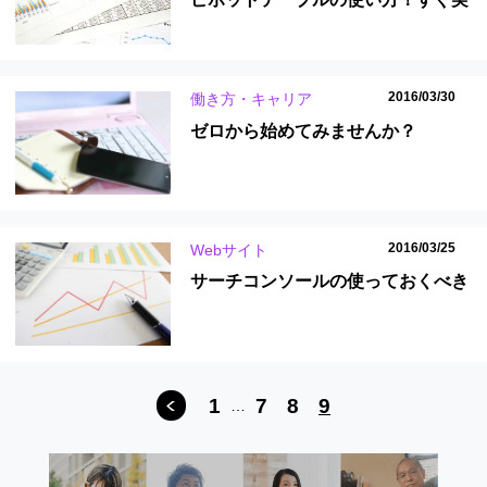
践できて、仕事がサクサク進む！
2016/03/30
働き方・キャリア
ゼロから始めてみませんか？
Udemyで隙間時間を使って本格授
業
2016/03/25
Webサイト
サーチコンソールの使っておくべき
7つの機能と使い方
1
7
8
9
…