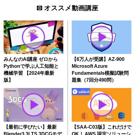
オススメ動画講座
みんなのAI講座 ゼロから
【6万人が受講】AZ-900
Pythonで学ぶ人工知能と
Microsoft Azure
機械学習 【2024年最新
Fundamentals模擬試験問
版】
題集（7回分490問）
【最初に学びたい】最新
【SAA-C03版】これだけで
Blender3.3LTS 3DCGモデ
OK！ AWS 認定ソリューシ