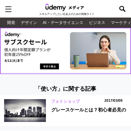
スキルアップしたい
社会人のための情報サイト
開発
デザイン
AI・データサイエンス
ビジネス
マーケテ
「使い方」に関する記事
2017/03/09
フォトショップ
グレースケールとは？初心者必見の
知りたい知識満載！