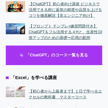
【ChatGPT】初心者向け講座 ビジネスで
活用できる程に返答の精度や品質を上げる
コツを徹底解説【非エンジニア向け】
【プロンプト テンプレ+練習問題付き】
ChatGPTをフル活用する４Hと、生産性10
倍アップのための基礎〜応用の勘所
「ChatGPT」のコース一覧を見る
「Excel」を学べる講座
【初心者から上級者まで】１日で学べるエ
クセルの教科書 マスターコース