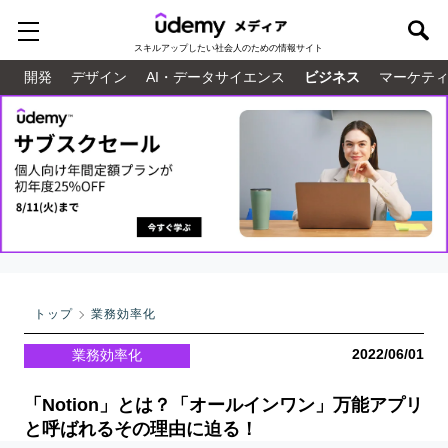
スキルアップしたい
社会人のための情報サイト
開発
デザイン
AI・データサイエンス
ビジネス
マーケテ
トップ
業務効率化
2022/06/01
業務効率化
「Notion」とは？「オールインワン」万能アプリ
と呼ばれるその理由に迫る！