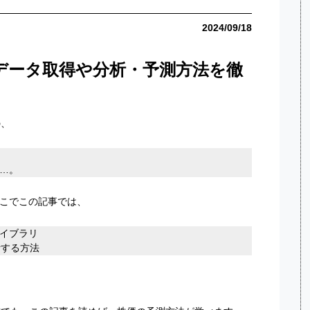
2024/09/18
のデータ取得や分析・予測方法を徹
の、
…。
こでこの記事では、
イブラリ
析する方法