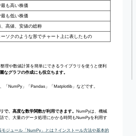
で最も高い株価
で最も低い株価
値、高値、安値の総称
ローソクのような形でチャート上に表したもの
タの整理や数値計算を簡単にできるライブラリを使うと便利
麗なグラフの作成にも役立ちます。
mPy」「Pandas」「Matplotlib」などです。
リで、高度な数学関数が利用できます。
NumPyは、機械
語で、大量のデータ処理にかかる時間もNumPyを利用す
の拡張モジュール「NumPy」とは？インストール方法や基本的