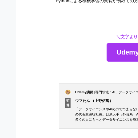
Pythonによる機械学習の実装が初めて
＼文字より
Ude
Udemy講師 |
専門領域：AI、データサイ
ウマたん （上野佑馬）
監
修
「データサイエンスやAIの力でつまらない
の代表取締役社長。日系大手→外資系→
多くの人にもっとデータサイエンスを身
イアでデータサイエンスの面白さを発信
ケティング×データ分析」など。