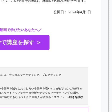
の方でも、この記事を読めば、株価の予測方法が学べます。
公開日： 2024年4月9日
動画で学びたいあなたへ／
myで講座を探す ＞
エンス、デジタルマーケティング、プログラミング
非効率を減らしおもしろい非効率を増やす」がビジョンのWW inc.
AIスタートアップでデータ分析やデジタルマーケティングを経験。
近に感じてもらうべく月に10万人が訪れる「スタビジ」というメデ
…続きを読む
中。著書に「データサイエンス大全」「漫画でわかるデジタルマー