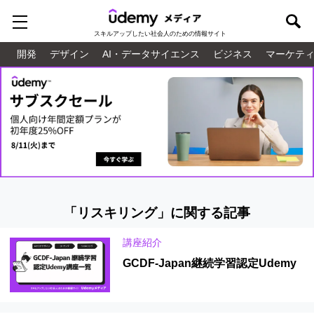
スキルアップしたい
社会人のための情報サイト
開発
デザイン
AI・データサイエンス
ビジネス
マーケテ
「リスキリング」に関する記事
講座紹介
GCDF-Japan継続学習認定Udemy
講座一覧