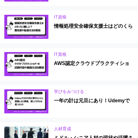
解説
IT資格
情報処理安全確保支援士はどのくら
い難しい？難易度や勉強方法を解説
IT資格
AWS認定クラウドプラクティショ
ナーの試験内容や勉強方法を解説
学びをみつける
一年の計は元旦にあり！Udemyで
2025年に学びたいこと、挑戦した
い資格、新しいスキルを見つけよう
人材育成
ミドル・シニア人材の現状や活躍さ