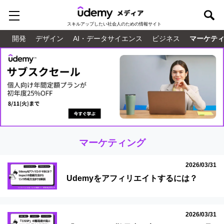
スキルアップしたい
社会人のための情報サイト
開発
デザイン
AI・データサイエンス
ビジネス
マーケテ
マーケティング
2026/03/31
Udemyをアフィリエイトするには？
Impactの登録方法からリンク作成方法ま
でを解説
2026/03/31