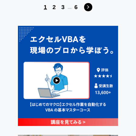
1
2
3
6
…