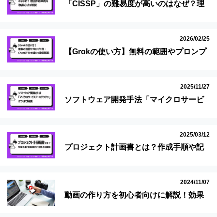
「CISSP」の難易度が高いのはなぜ？理
由や効率的な取得方法を解説
2026/02/25
【Grokの使い方】無料の範囲やプロンプ
ト例・ChatGPTとの違いを徹底解説
2025/11/27
ソフトウェア開発手法「マイクロサービ
スアーキテクチャ」について解説
2025/03/12
プロジェクト計画書とは？作成手順や記
載項目、注意点を解説
2024/11/07
動画の作り方を初心者向けに解説！効果
と再生数アップのコツは？