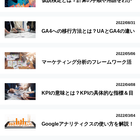
仮説検定とは？計算の手順や用語をわか
りやすく解説！
2022/08/31
GA4への移行方法とは？UAとGA4の違い
や移行する際の注意点を解説！
2022/05/06
マーケティング分析のフレームワーク活
用法と代表的なデータ分析ツールを紹
介！
2022/04/08
KPIの意味とは？KPIの具体的な指標＆目
標達成のヒントも併せて解説
2022/03/04
Googleアナリティクスの使い方を解説！
設定方法・データの解析手順が分かる