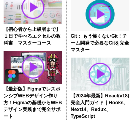
【初心者から上級者まで】
１日で学べるエクセルの教
Git： もう怖くないGit！チ
科書 マスターコース
ーム開発で必要なGitを完全
マスター
【最新版】Figmaでレスポ
ンシブWEBデザイン作り
【2024年最新】React(v18)
方！Figmaの基礎からWEB
完全入門ガイド｜Hooks、
デザイン実践まで完全サポ
Next14、Redux、
ート
TypeScript