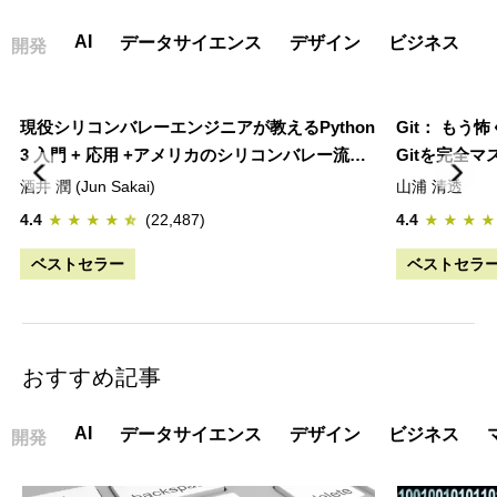
AI
データサイエンス
デザイン
ビジネス
開発
現役シリコンバレーエンジニアが教えるPython
Git： もう
3 入門 + 応用 +アメリカのシリコンバレー流コ
Gitを完全マ
ードスタイル
酒井 潤 (Jun Sakai)
山浦 清透
4.4
(22,487)
4.4
ベストセラー
ベストセラ
おすすめ記事
AI
データサイエンス
デザイン
ビジネス
開発