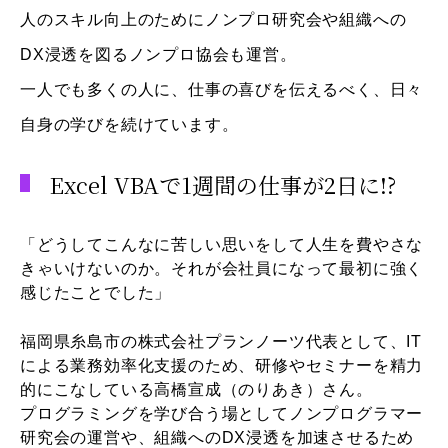
人のスキル向上のためにノンプロ研究会や組織への
46歳
組織のDX浸透を啓蒙するノンプロ協会を設立。
DX浸透を図るノンプロ協会も運営。
47歳
一人でも多くの人に、仕事の喜びを伝えるべく、日々
『デジタルリスキリング入門――時代を超えて学び続
自身の学びを続けています。
けるための戦略と実践』（技術評論社）出版
Excel VBAで1週間の仕事が2日に!?
「どうしてこんなに苦しい思いをして人生を費やさな
きゃいけないのか。それが会社員になって最初に強く
感じたことでした」
福岡県糸島市の株式会社プランノーツ代表として、IT
による業務効率化支援のため、研修やセミナーを精力
的にこなしている高橋宣成（のりあき）さん。
プログラミングを学び合う場としてノンプログラマー
研究会の運営や、組織へのDX浸透を加速させるため