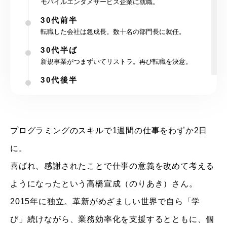
モバイルエンタメサービス企業に就職。
30代前半
転職した会社は急成長。数十名の部門長に就任。
30代半ば
新規事業がつまずいてリストラ。再び転職を決意。
30代後半
やっと入った会社はブラック企業。さらに転職するが
年収は大幅ダウン。
38歳
プログラミングのスキルで1週間の仕事をわずか2日
VBA独学で7日の仕事を2日に短縮。感謝され「これぞ
に。
仕事」と悟る。
喜ばれ、感謝されたことで仕事の意義を改めて考える
40歳
業務効率化支援の(株)プランノーツ設立。
ようになったという高橋宣成（のりあき）さん。
42歳
2015年に独立。革新がめざましい世界で自ら「学
個人のプログラミングのスキルアップを図るノンプロ
び」続けながら、業務効率化を支援するとともに、個
研を設立。