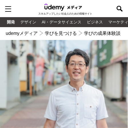
スキルアップしたい
社会人のための情報サイト
開発
デザイン
AI・データサイエンス
ビジネス
マーケテ
udemyメディア
学びを見つける
学びの成果体験談